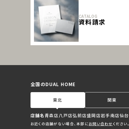
CATALOG
資料請求
全国のDUAL HOME
東北
関東
店舗名
青森店
八戸店
弘前店
盛岡店
岩手南店
仙台
お近くの店舗がない場合、本部に
お問い合わせ
ください