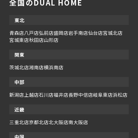
全国のDUAL HOME
東北
青森店
八戸店
弘前店
盛岡店
岩手南店
仙台店
宮城北店
宮城東店
秋田店
山形店
関東
茨城北店
湘南店
横浜南店
中部
新潟店
上越店
石川店
福井店
長野中信店
岐阜東店
浜松店
近畿
三重北店
京都北店
北大阪店
南大阪店
中国