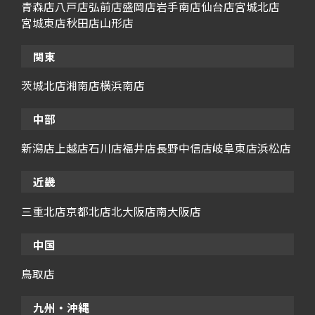
青森店
八戸店
弘前店
盛岡店
岩手南店
仙台店
宮城北店
宮城東店
秋田店
山形店
関東
茨城北店
湘南店
横浜南店
中部
新潟店
上越店
石川店
福井店
長野中信店
岐阜東店
浜松店
近畿
三重北店
京都北店
北大阪店
南大阪店
中国
鳥取店
九州・沖縄