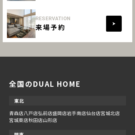
RESERVATION
来場予約
全国のDUAL HOME
東北
青森店
八戸店
弘前店
盛岡店
岩手南店
仙台店
宮城北店
宮城東店
秋田店
山形店
関東