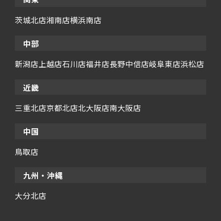
茨城北店
湘南店
横浜南店
中部
新潟店
上越店
石川店
福井店
長野中信店
岐阜東店
浜松店
近畿
三重北店
京都北店
北大阪店
南大阪店
中国
鳥取店
九州・沖縄
大分北店