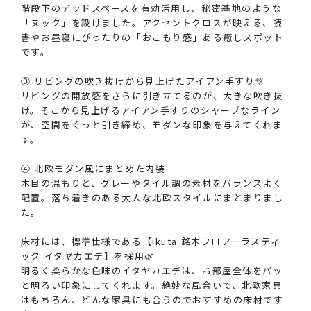
階段下のデッドスペースを有効活用し、秘密基地のような
「ヌック」を設けました。アクセントクロスが映える、読
書やお昼寝にぴったりの「おこもり感」ある癒しスポット
です。
③ リビングの吹き抜けから見上げたアイアン手すり🫧
リビングの開放感をさらに引き立てるのが、大きな吹き抜
け。そこから見上げるアイアン手すりのシャープなライン
が、空間をぐっと引き締め、モダンな印象を与えてくれま
す。
④ 北欧モダン風にまとめた内装
木目の温もりと、グレーやタイル調の素材をバランスよく
配置。落ち着きのある大人な北欧スタイルにまとまりまし
た。
床材には、標準仕様である【ikuta 銘木フロアーラスティ
ック イタヤカエデ】を採用🌿‬
明るく柔らかな色味のイタヤカエデは、お部屋全体をパッ
と明るい印象にしてくれます。絶妙な風合いで、北欧家具
はもちろん、どんな家具にも合うのでおすすめの床材です