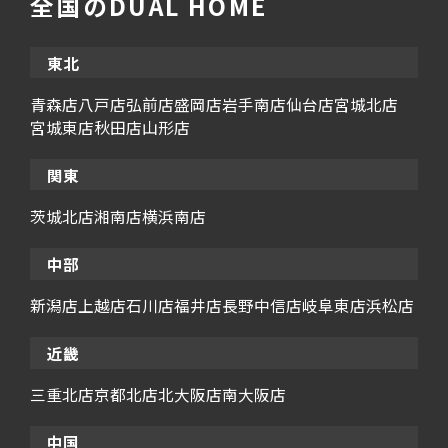
全国のDUAL HOME
東北
青森店
八戸店
弘前店
盛岡店
岩手南店
仙台店
宮城北店
宮城東店
秋田店
山形店
関東
茨城北店
湘南店
横浜南店
中部
新潟店
上越店
石川店
福井店
長野中信店
岐阜東店
浜松店
近畿
三重北店
京都北店
北大阪店
南大阪店
中国