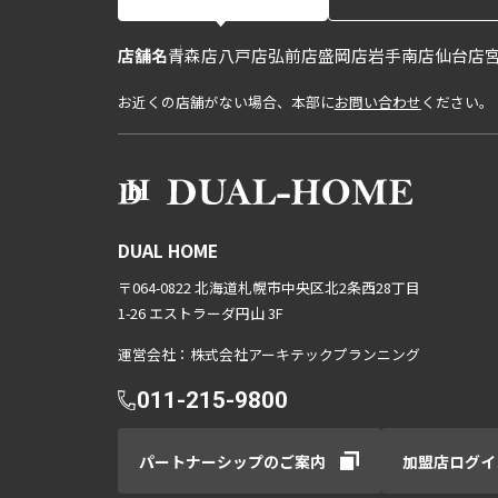
店舗名
青森店
八戸店
弘前店
盛岡店
岩手南店
仙台店
お近くの店舗がない場合、本部に
お問い合わせ
ください。
DUAL HOME
〒064-0822 北海道札幌市中央区北2条西28丁目
1-26 エストラーダ円山 3F
運営会社：株式会社アーキテックプランニング
011-215-9800
パートナーシップのご案内
加盟店ログイ