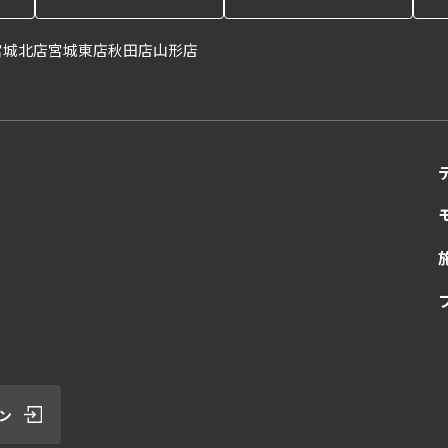
宮城北店
宮城東店
秋田店
山形店
ン