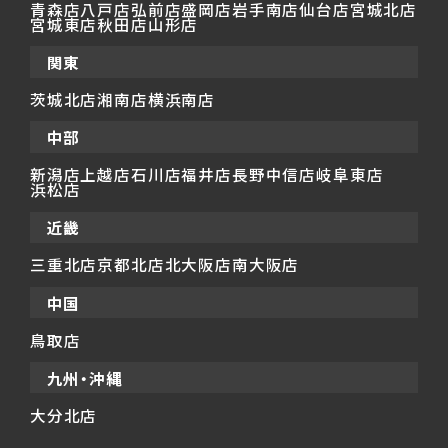
青森店
八戸店
弘前店
盛岡店
岩手南店
仙台店
宮城北店
宮城東店
秋田店
山形店
関東
茨城北店
湘南店
横浜南店
中部
新潟店
上越店
石川店
福井店
長野中信店
岐阜東店
浜松店
近畿
三重北店
京都北店
北大阪店
南大阪店
中国
鳥取店
九州・沖縄
大分北店