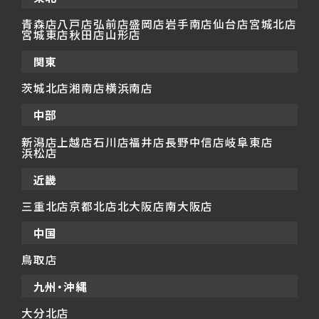
青森店
八戸店
弘前店
盛岡店
岩手南店
仙台店
宮城北店
宮城東店
秋田店
山形店
関東
茨城北店
湘南店
横浜南店
中部
新潟店
上越店
石川店
福井店
長野中信店
岐阜東店
浜松店
近畿
三重北店
京都北店
北大阪店
南大阪店
中国
鳥取店
九州・沖縄
大分北店