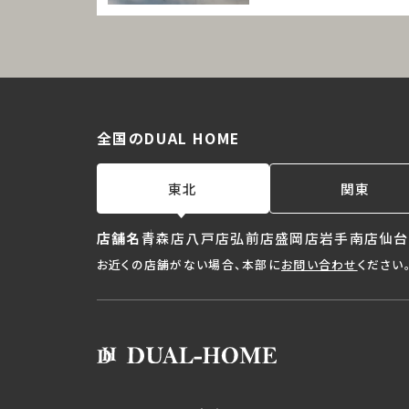
全国のDUAL HOME
東北
関東
店舗名
青森店
八戸店
弘前店
盛岡店
岩手南店
仙台
お近くの店舗がない場合、本部に
お問い合わせ
ください