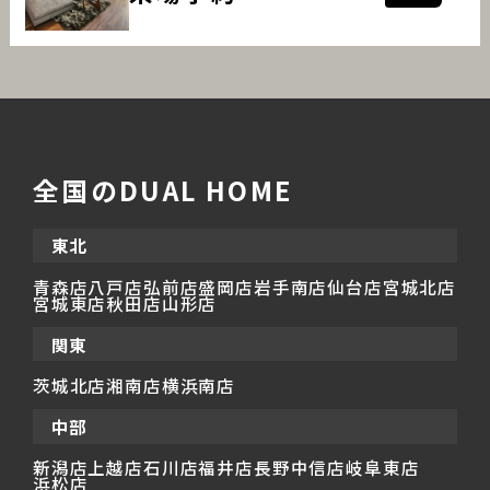
全国のDUAL HOME
東北
青森店
八戸店
弘前店
盛岡店
岩手南店
仙台店
宮城北店
宮城東店
秋田店
山形店
関東
茨城北店
湘南店
横浜南店
中部
新潟店
上越店
石川店
福井店
長野中信店
岐阜東店
浜松店