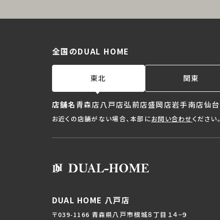
全国のDUAL HOME
東北
関東
店舗名
青森店
八戸店
弘前店
盛岡店
岩手南店
仙台
お近くの店舗がない場合、本部に
お問い合わせ
ください
DUAL HOME 八戸店
〒039-1166 青森県八戸市根城８丁目１４−９