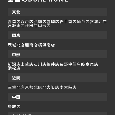
東北
青森店
八戸店
弘前店
盛岡店
岩手南店
仙台店
宮城北店
宮城東店
秋田店
山形店
関東
茨城北店
湘南店
横浜南店
中部
新潟店
上越店
石川店
福井店
長野中信店
岐阜東店
浜松店
近畿
三重北店
京都北店
北大阪店
南大阪店
中国
鳥取店