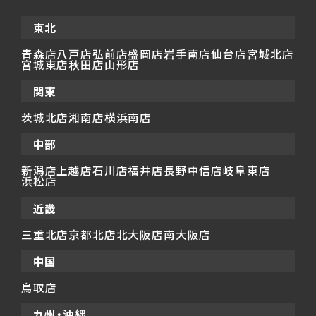
東北
青森店
八戸店
弘前店
盛岡店
岩手南店
仙台店
宮城北店
宮城東店
秋田店
山形店
関東
茨城北店
湘南店
横浜南店
中部
新潟店
上越店
石川店
福井店
長野中信店
岐阜東店
浜松店
近畿
三重北店
京都北店
北大阪店
南大阪店
中国
鳥取店
九州・沖縄