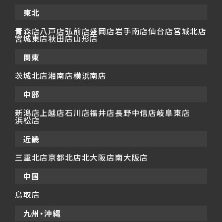
東北
青森店
八戸店
弘前店
盛岡店
岩手南店
仙台店
宮城北店
宮城東店
秋田店
山形店
関東
茨城北店
湘南店
横浜南店
中部
新潟店
上越店
石川店
福井店
長野中信店
岐阜東店
浜松店
近畿
三重北店
京都北店
北大阪店
南大阪店
中国
鳥取店
九州・沖縄