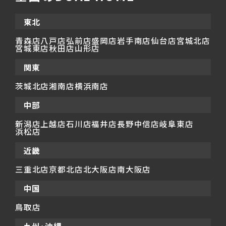
東北
青森店
八戸店
弘前店
盛岡店
岩手南店
仙台店
宮城北店
宮城東店
秋田店
山形店
関東
茨城北店
湘南店
横浜南店
中部
新潟店
上越店
石川店
福井店
長野中信店
岐阜東店
浜松店
近畿
三重北店
京都北店
北大阪店
南大阪店
中国
鳥取店