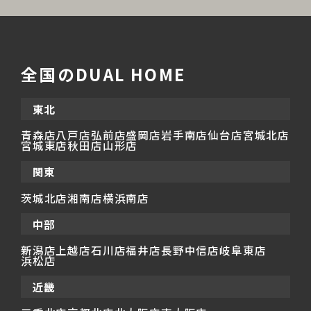
全国のDUAL HOME
東北
青森店
八戸店
弘前店
盛岡店
岩手南店
仙台店
宮城北店
宮城東店
秋田店
山形店
関東
茨城北店
湘南店
横浜南店
中部
新潟店
上越店
石川店
福井店
長野中信店
岐阜東店
浜松店
近畿