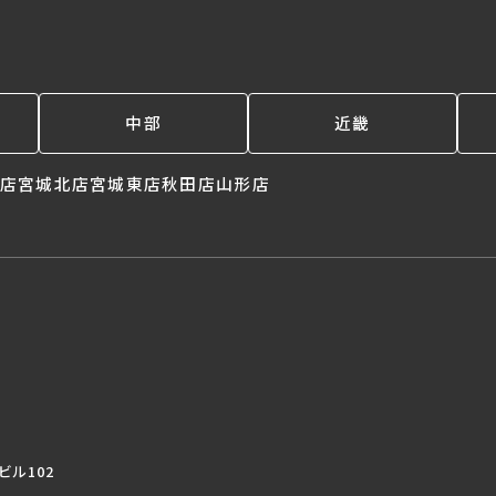
中部
近畿
店
宮城北店
宮城東店
秋田店
山形店
。
ビル102