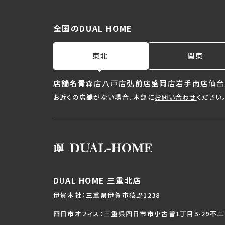
全国のDUAL HOME
東北
関東
店舗名
青森店
八戸店
弘前店
盛岡店
岩手南店
仙台
お近くの店舗がない場合、本部に
お問い合わせ
ください
DUAL HOME 三重北店
伊賀本社：三重県伊賀市猿野1238
四日市オフィス：三重県四日市市小古曽1丁目3-29不二