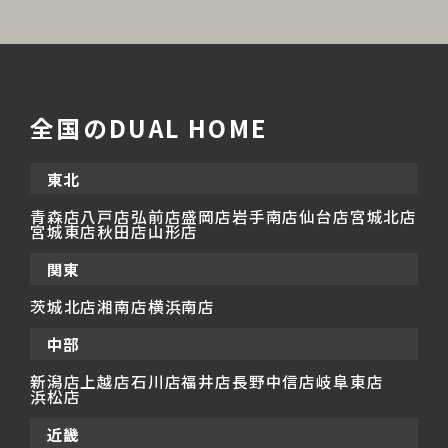
全国のDUAL HOME
東北
青森店
八戸店
弘前店
盛岡店
岩手南店
仙台店
宮城北店
宮城東店
秋田店
山形店
関東
茨城北店
湘南店
横浜南店
中部
新潟店
上越店
石川店
福井店
長野中信店
岐阜東店
浜松店
近畿