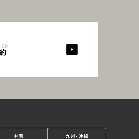
ION
約
中国
九州・沖縄