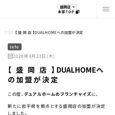
盛岡店
本部TOP
TOP
【 盛 岡 店 】DUALHOMEへの加盟が決定
Info
2026年4月23日(木)
【 盛 岡 店 】
DUALHOME
へ
の加盟が決定
この度、
デュアルホームのフランチャイズ
に、
新たに岩手県を拠点とする盛岡店の加盟が決定
しました。