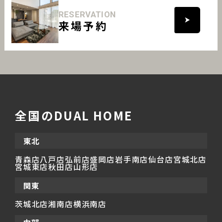
RESERVATION
来場予約
全国のDUAL HOME
東北
青森店
八戸店
弘前店
盛岡店
岩手南店
仙台店
宮城北店
宮城東店
秋田店
山形店
関東
茨城北店
湘南店
横浜南店