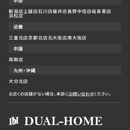
中部
新潟店
上越店
石川店
福井店
長野中信店
岐阜東店
浜松店
近畿
三重北店
京都北店
北大阪店
南大阪店
中国
鳥取店
九州・沖縄
大分北店
お近くの店舗がない場合、本部に
お問い合わせ
ください。