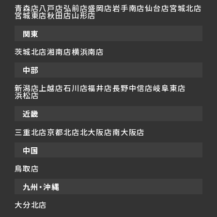
青森店
八戸店
弘前店
盛岡店
岩手南店
仙台店
宮城北店
宮城東店
秋田店
山形店
関東
茨城北店
湘南店
横浜南店
中部
新潟店
上越店
石川店
福井店
長野中信店
岐阜東店
浜松店
近畿
三重北店
京都北店
北大阪店
南大阪店
中国
鳥取店
九州・沖縄
大分北店