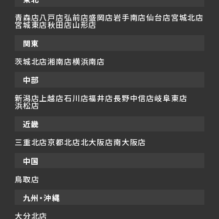
青森店
八戸店
弘前店
盛岡店
岩手南店
仙台店
宮城北店
宮城東店
秋田店
山形店
関東
茨城北店
湘南店
横浜南店
中部
新潟店
上越店
石川店
福井店
長野中信店
岐阜東店
浜松店
近畿
三重北店
京都北店
北大阪店
南大阪店
中国
鳥取店
九州・沖縄
大分北店