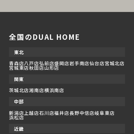
全国のDUAL HOME
東北
青森店
八戸店
弘前店
盛岡店
岩手南店
仙台店
宮城北店
宮城東店
秋田店
山形店
関東
茨城北店
湘南店
横浜南店
中部
新潟店
上越店
石川店
福井店
長野中信店
岐阜東店
浜松店
近畿