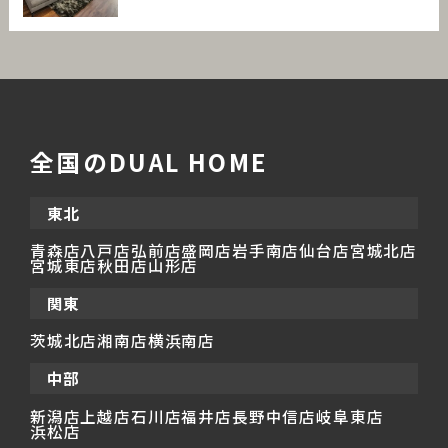
全国のDUAL HOME
東北
青森店
八戸店
弘前店
盛岡店
岩手南店
仙台店
宮城北店
宮城東店
秋田店
山形店
関東
茨城北店
湘南店
横浜南店
中部
新潟店
上越店
石川店
福井店
長野中信店
岐阜東店
浜松店