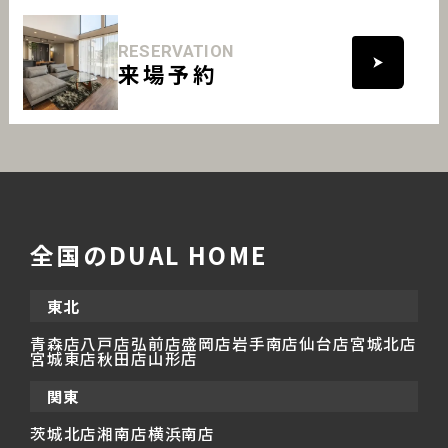
RESERVATION
来場予約
全国のDUAL HOME
東北
青森店
八戸店
弘前店
盛岡店
岩手南店
仙台店
宮城北店
宮城東店
秋田店
山形店
関東
茨城北店
湘南店
横浜南店