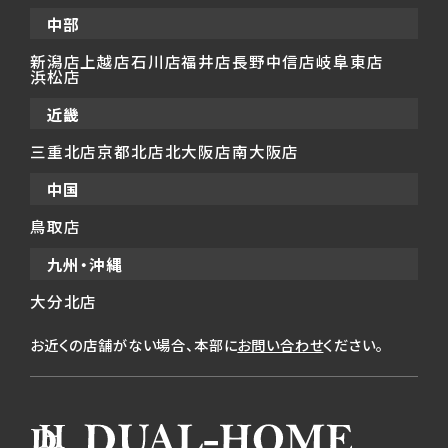
中部
新潟店
上越店
石川店
福井店
長野中信店
岐阜東店
浜松店
近畿
三重北店
京都北店
北大阪店
南大阪店
中国
鳥取店
九州・沖縄
大分北店
お近くの店舗がない場合、本部に
お問い合わせ
ください。