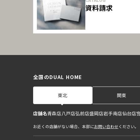
CATALOG
資料請求
全国のDUAL HOME
東北
関東
店舗名
青森店
八戸店
弘前店
盛岡店
岩手南店
仙台店
お近くの店舗がない場合、本部に
お問い合わせ
ください。