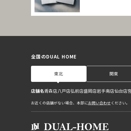
全国のDUAL HOME
東北
関東
店舗名
青森店
八戸店
弘前店
盛岡店
岩手南店
仙台店
お近くの店舗がない場合、本部に
お問い合わせ
ください。