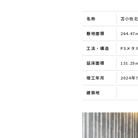
名称
苫小牧北
敷地面積
264.4
工法・構造
PSメタ
延床面積
131.2
竣工年月
2024年
建築地