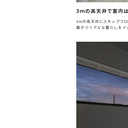
3ｍの高天井で室内
3mの高天井にスキップフ
載かつリアルな暮らしをイ