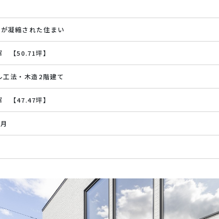
りが凝縮された住まい
7㎡ 【50.71坪】
ル工法・木造2階建て
3㎡ 【47.47坪】
3月