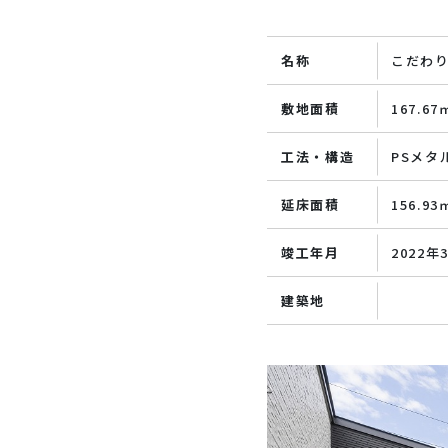
名称
こだわ
敷地面積
167.6
工法・構造
PSメタ
延床面積
156.9
竣工年月
2022年
建築地