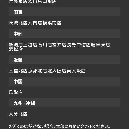
宮城東店
秋田店
山形店
関東
茨城北店
湘南店
横浜南店
中部
新潟店
上越店
石川店
福井店
長野中信店
岐阜東店
浜松店
近畿
三重北店
京都北店
北大阪店
南大阪店
中国
鳥取店
九州・沖縄
大分北店
お近くの店舗がない場合、本部に
お問い合わせ
ください。