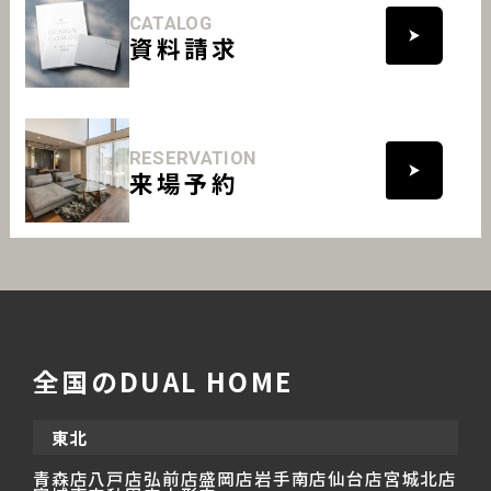
CATALOG
資料請求
RESERVATION
来場予約
全国のDUAL HOME
東北
青森店
八戸店
弘前店
盛岡店
岩手南店
仙台店
宮城北店