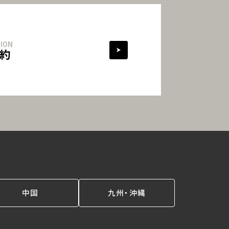
ION
約
中国
九州・沖縄