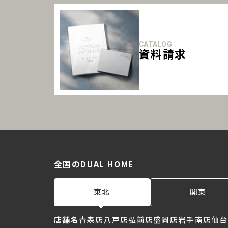
CATALOG
資料請求
全国のDUAL HOME
東北
関東
店舗名
青森店
八戸店
弘前店
盛岡店
岩手南店
仙台