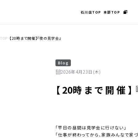
石川店TOP
本部TOP
TOP
【20時まで開催】『夜の見学会』
Blog
2026年4月23日(木)
【
20
時まで開催】
「平日の昼間は見学会に行けない」
「仕事が終わってから、家族みんなで家づ