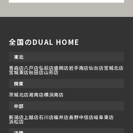
全国のDUAL HOME
東北
青森店
八戸店
弘前店
盛岡店
岩手南店
仙台店
宮城北店
宮城東店
秋田店
山形店
関東
茨城北店
湘南店
横浜南店
中部
新潟店
上越店
石川店
福井店
長野中信店
岐阜東店
浜松店
近畿