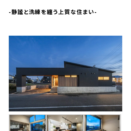
-静謐と洗練を纏う上質な住まい-