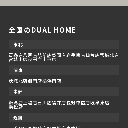
全国のDUAL HOME
東北
青森店
八戸店
弘前店
盛岡店
岩手南店
仙台店
宮城北店
宮城東店
秋田店
山形店
関東
茨城北店
湘南店
横浜南店
中部
新潟店
上越店
石川店
福井店
長野中信店
岐阜東店
浜松店
近畿
三重北店
京都北店
北大阪店
南大阪店